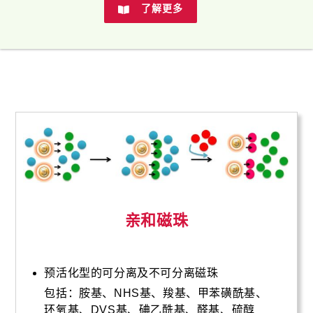
了解更多
亲和磁珠
预活化型的可分离及不可分离磁珠
包括：胺基、NHS基、羧基、甲苯磺酰基、
环氧基、DVS基、碘乙酰基、醛基、硫醇