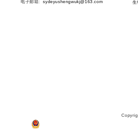
电子邮箱:
sydeyushengwukj@163.com
生
Copyr