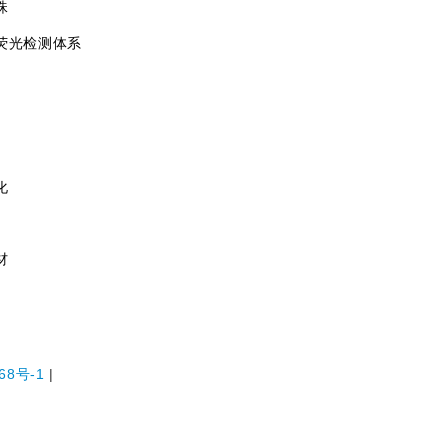
珠
荧光检测体系
化
材
68号-1
|