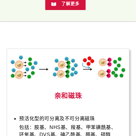
了解更多
亲和磁珠
预活化型的可分离及不可分离磁珠
包括：胺基、NHS基、羧基、甲苯磺酰基、
环氧基、DVS基、碘乙酰基、醛基、硫醇